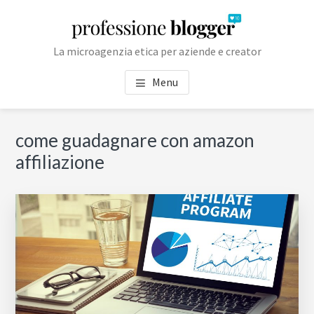
Passa
Passa
Passa
Skip
al
alla
al
to
contenuto
barra
piè
footer
La microagenzia etica per aziende e creator
principale
laterale
di
navigation
primaria
pagina
Menu
Barra
come guadagnare con amazon
laterale
affiliazione
primaria
Cer
in
qu