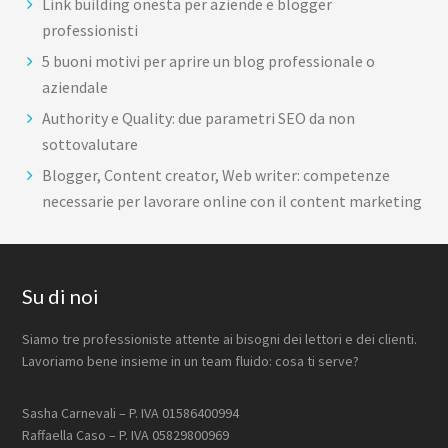
Link building onesta per aziende e blogger
professionisti
5 buoni motivi per aprire un blog professionale o
aziendale
Authority e Quality: due parametri SEO da non
sottovalutare
Blogger, Content creator, Web writer: competenze
necessarie per lavorare online con il content marketing
Footer
Su di noi
Siamo tre professioniste attente ai bisogni dei lettori e dei clienti.
Lavoriamo bene insieme in un team fluido: cosa ti serve?
Sasha Carnevali – P. IVA 01586400994
Raffaella Caso – P. IVA 05829800969