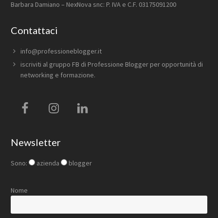
Barbara Damiano – NexNova snc: P. IVA e C.F. 03175091200
Contattaci
info@professioneblogger.it
iscriviti al
gruppo FB di Professione Blogger
per opportunità di
networking e formazione.
Newsletter
Sono:
azienda
blogger
Nome