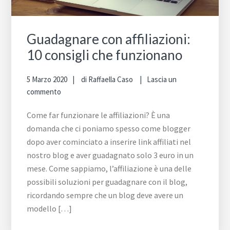
sit
we
Guadagnare con affiliazioni:
10 consigli che funzionano
5 Marzo 2020
di
Raffaella Caso
Lascia un
commento
Come far funzionare le affiliazioni? È una
domanda che ci poniamo spesso come blogger
dopo aver cominciato a inserire link affiliati nel
nostro blog e aver guadagnato solo 3 euro in un
mese. Come sappiamo, l’affiliazione è una delle
possibili soluzioni per guadagnare con il blog,
ricordando sempre che un blog deve avere un
modello […]