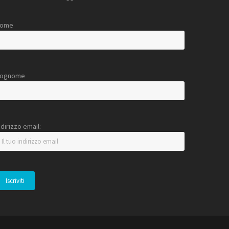
ome
ognome
ndirizzo email: