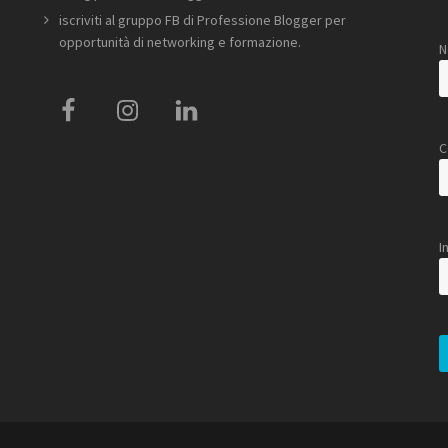
iscriviti al
gruppo FB di Professione Blogger
per
opportunità di networking e formazione.
N
C
I