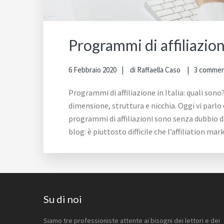
Programmi di affiliazione 
6 Febbraio 2020
di
Raffaella Caso
3 commen
Programmi di affiliazione in Italia: quali son
dimensione, struttura e nicchia. Oggi vi parlo 
programmi di affiliazioni sono senza dubbio d
blog: è piuttosto difficile che l’affiliation ma
Footer
Su di noi
Siamo tre professioniste attente ai bisogni dei lettori e dei