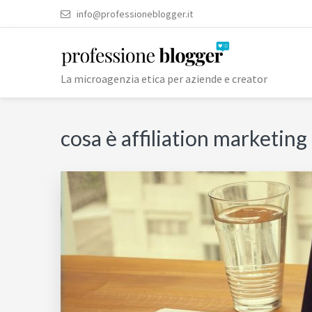
Passa
Passa
Passa
Passa
Skip
info@professioneblogger.it
alla
al
alla
al
to
navigazione
contenuto
barra
piè
footer
primaria
principale
laterale
di
navigation
La microagenzia etica per aziende e creator
primaria
pagina
cosa è affiliation marketing