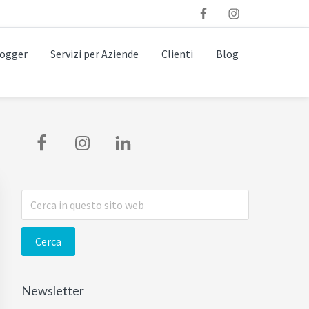
logger
Servizi per Aziende
Clienti
Blog
Barra
laterale
primaria
Cerca
in
questo
sito
web
Newsletter