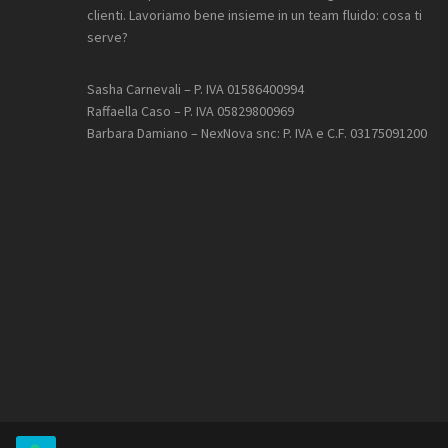
clienti. Lavoriamo bene insieme in un team fluido: cosa ti
serve?
Sasha Carnevali – P. IVA 01586400994
Raffaella Caso – P. IVA 05829800969
Barbara Damiano – NexNova snc: P. IVA e C.F. 03175091200