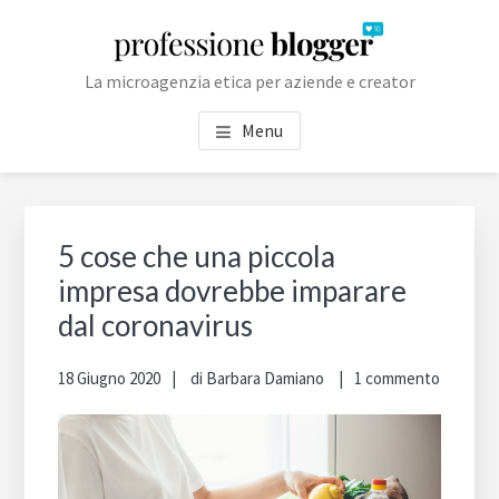
Passa
Passa
Passa
Skip
al
alla
al
to
contenuto
barra
piè
footer
La microagenzia etica per aziende e creator
principale
laterale
di
navigation
primaria
pagina
Menu
Barra
laterale
5 cose che una piccola
primaria
impresa dovrebbe imparare
dal coronavirus
18 Giugno 2020
di
Barbara Damiano
1 commento
Cer
in
qu