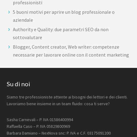
professionisti
5 buoni motivi per aprire un blog professionale o
aziendale
Authority e Quality: due parametri SEO da non
sottovalutare
Blogger, Content creator, Web writer: competenze
necessarie per lavorare online con il content marketing
Footer
Su di noi
Siamo tre professioniste attente ai bisogni dei lettori e dei clienti.
Lavoriamo bene insieme in un team fluido: cosa ti serve?
Sasha Carnevali – P. IVA 01586400994
Raffaella Caso – P. IVA 05829800969
Barbara Damiano – NexNova snc: P. IVA e C.F. 03175091200