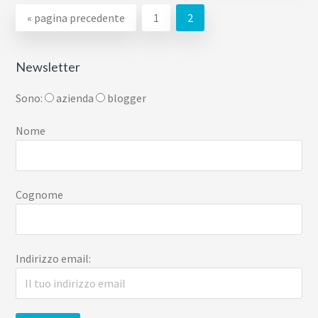
Vai
Pagina
Pagina
«
pagina precedente
1
2
alla
Newsletter
Sono:
azienda
blogger
Nome
Cognome
Indirizzo email: